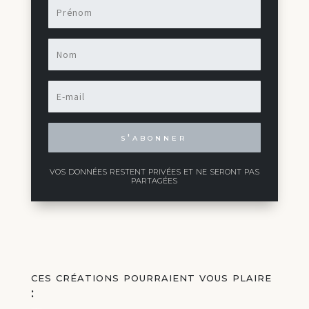
s'abonner
vos données restent privées et ne seront pas
partagées
ces créations pourraient vous plaire
:
Vous aimerez peut-être aussi…