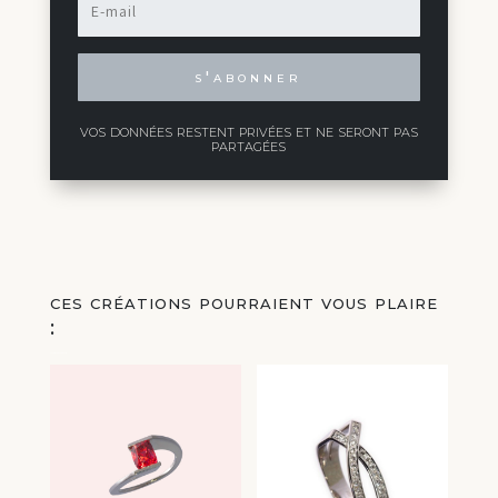
s'abonner
vos données restent privées et ne seront pas
partagées
ces créations pourraient vous plaire
:
Vous aimerez peut-être aussi…