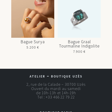
Bague Surya
Bague Graal
Tourmaline Indigolite
5.200
€
7.900
€
atelier – boutique uzès
2, rue de la Calade – 30700 Uzès
Ouvert du mardi au samedi
de 10h-13h et 14h-19h
Tel :
+33 466 22 79 22