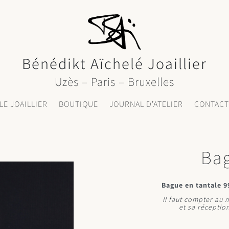
Bénédikt Aïchelé Joaillier
Uzès – Paris – Bruxelles
LE JOAILLIER
BOUTIQUE
JOURNAL D’ATELIER
CONTAC
Bag
Bague en tantale 
Il faut compter au
et sa réception