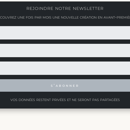
rejoindre notre newsletter
couvrez une fois par mois une nouvelle création en avant-premiè
s'abonner
vos données restent privées et ne seront pas partagées