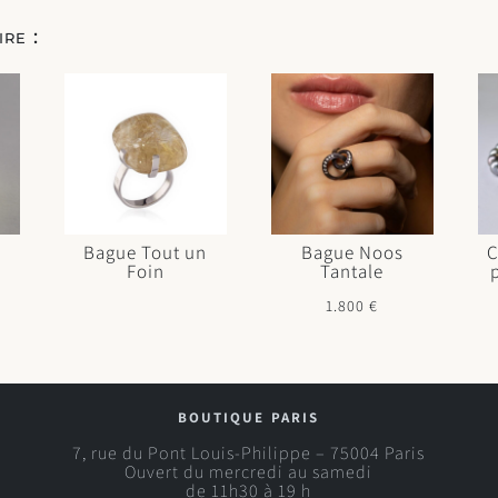
re :
Bague Tout un
Bague Noos
C
Foin
Tantale
1.800
€
boutique paris
7, rue du Pont Louis-Philippe – 75004 Paris
Ouvert du mercredi au samedi
de 11h30 à 19 h