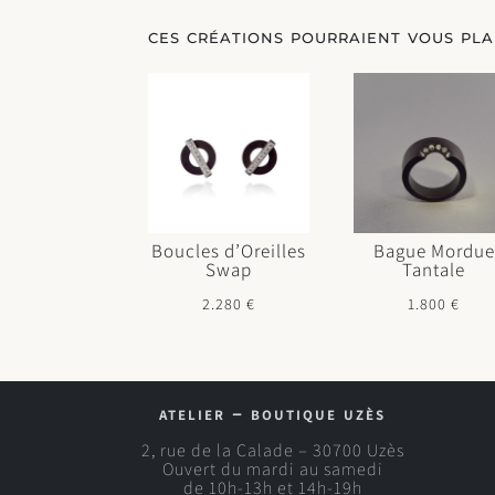
ces créations pourraient vous plai
Vous aimerez peut-être aussi…
Boucles d’Oreilles
Bague Mordue
Swap
Tantale
2.280
€
1.800
€
atelier – boutique uzès
2, rue de la Calade – 30700 Uzès
Ouvert du mardi au samedi
de 10h-13h et 14h-19h