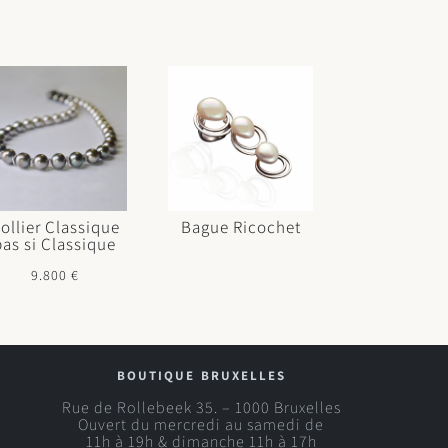
ollier Classique
Bague Ricochet
pas si Classique
9.800
€
boutique bruxelles
Rue de Rollebeek 35. – 1000 Bruxelles
Ouvert du mercredi au samedi de
11h à 19h & dimanche 11h à 17h