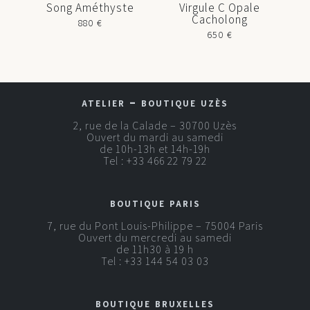
Song Améthyste
Virgule C Opale
Cacholong
880
€
650
€
atelier – boutique uzès
2, rue de la Calade – 30700 Uzès
Ouvert du mardi au samedi
de 10h-13h et 14h-19h
Tel :
+33 466 22 79 22
boutique paris
7, rue du Pont Louis-Philippe – 75004 Paris
Ouvert du mercredi au samedi
de 11h30 à 19 h
Tel :
+33 144 54 03 03
boutique bruxelles