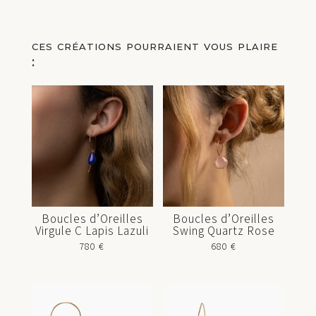
ces créations pourraient vous plaire
:
Vous aimerez peut-être aussi…
Boucles d’Oreilles
Boucles d’Oreilles
Virgule C Lapis Lazuli
Swing Quartz Rose
780
€
680
€