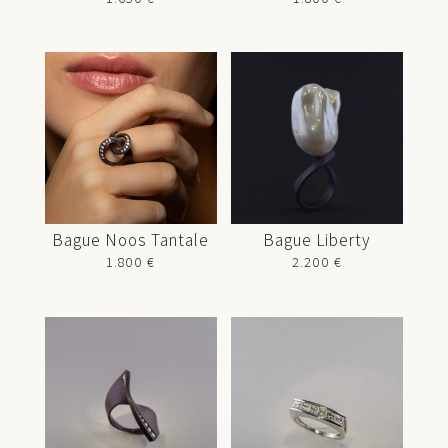
Bague Noos Tantale
Bague Liberty
1.800
€
2.200
€