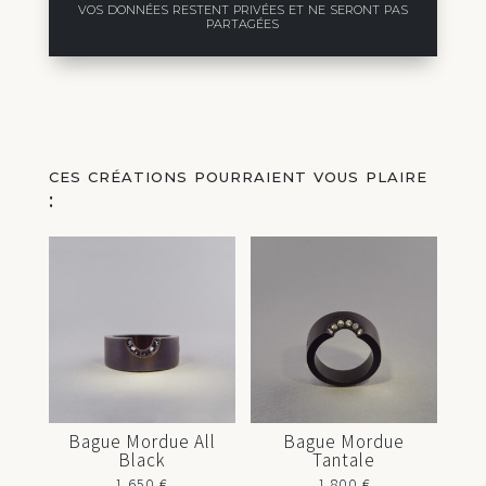
vos données restent privées et ne seront pas
partagées
ces créations pourraient vous plaire
:
Vous aimerez peut-être aussi…
Bague Mordue All
Bague Mordue
Black
Tantale
1.650
€
1.800
€