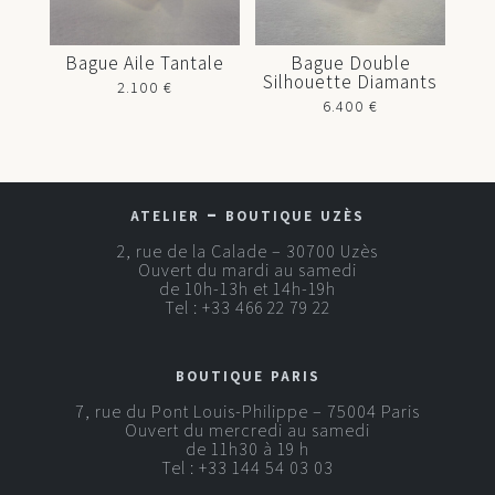
Bague Aile Tantale
Bague Double
Silhouette Diamants
2.100
€
6.400
€
atelier – boutique uzès
2, rue de la Calade – 30700 Uzès
Ouvert du mardi au samedi
de 10h-13h et 14h-19h
Tel :
+33 466 22 79 22
boutique paris
7, rue du Pont Louis-Philippe – 75004 Paris
Ouvert du mercredi au samedi
de 11h30 à 19 h
Tel :
+33 144 54 03 03